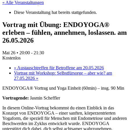
« Alle Veranstaltungen
Diese Veranstaltung hat bereits stattgefunden.
Vortrag mit Übung: ENDOYOGA®
erleben – fühlen, annehmen, loslassen. am
26.05.2026
Mai 26 • 20:00
-
21:30
Kostenlos
«
Austauschtreffen für Betroffene am 20.05.2026
Vortrag mit Workshop: Selbstfürsorge – aber wie? am
27.05.2026
»
ENDOYOGA® Vortrag und Yoga Einheit (60min) – insg. 90 Min
Vortragende:
Jasmin Scheffler
In diesem Online-Vortrag bekommst du einen Einblick in das
Konzept von ENDOYOGA – einer sanften, körperzentrierten
Yogaform, die speziell für Menschen mit Endometriose und anderen
Beschwerden im Zyklus entwickelt wurde. ENDOYOGA
unterstützt dich dabei, dich selbst achtsamer wahrzunehmen,