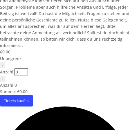
und Adenomyose konzentrieren sich auf den Austausch über
Sorgen, Probleme aber auch hilfreiche Ansätze und Erfolge. Jeder
Beitrag ist wertvoll! Du hast die Möglichkeit, Fragen zu stellen und
deine persönliche Geschichte zu teilen. Nutze diese Gelegenheit,
um alles anzusprechen, was dir auf dem Herzen liegt. Bitte
betrachte deine Anmeldung als verbindlich! Solltest du doch nicht
teilnehmen können, so bitten wir dich, dass du uns rechtzeitig
informierst.
€
0.00
Unbegrenzt
Verringern
-
der
Anzahl
Ticketanzahl
Erhöhe
+
für
die
Anzahl
0
Austauschtreffen
Ticketsanzahl
für
Summe:
€
0.00
für
Betroffene
Austauschtreffen
Tickets kaufen
am
für
15.09.2026
Betroffene
am
15.09.2026